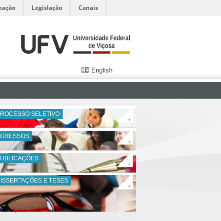
mação
Legislação
Canais
English
ROCESSO SELETIVO
+
EGRESSOS
+
PUBLICAÇÕES
+
ISSERTAÇÕES E TESES
+