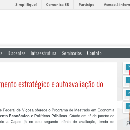
Simplifique!
Comunica BR
Participe
Acesso à infor
es
Discentes
Infraestrutura
Seminários
Contato
P
amento estratégico e autoavaliação do
D
e Federal de Viçosa oferece o Programa de Mestrado em Economia
ento Econômico e Políticas Públicas.
Criado em 1º de janeiro de
nto a Capes já no seu segundo triênio de avaliação, tendo se