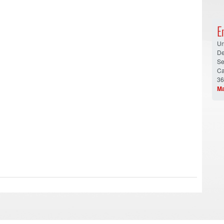
E
Un
De
Se
Ca
36
Ma