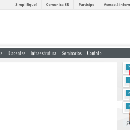
Simplifique!
Comunica BR
Participe
Acesso à infor
es
Discentes
Infraestrutura
Seminários
Contato
P
D