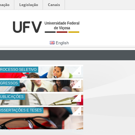
mação
Legislação
Canais
English
ROCESSO SELETIVO
+
EGRESSOS
+
PUBLICAÇÕES
+
ISSERTAÇÕES E TESES
+